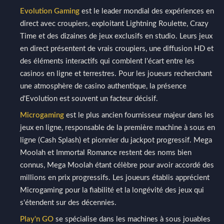
Evolution Gaming
est le leader mondial des expériences en
direct avec croupiers, exploitant Lightning Roulette, Crazy
Time et des dizaines de jeux exclusifs en studio. Leurs jeux
en direct présentent de vrais croupiers, une diffusion HD et
des éléments interactifs qui comblent l'écart entre les
casinos en ligne et terrestres. Pour les joueurs recherchant
une atmosphère de casino authentique, la présence
d'Evolution est souvent un facteur décisif.
Microgaming
est le plus ancien fournisseur majeur dans les
jeux en ligne, responsable de la première machine à sous en
ligne (Cash Splash) et pionnier du jackpot progressif. Mega
Moolah et Immortal Romance restent des noms bien
connus, Mega Moolah étant célèbre pour avoir accordé des
millions en prix progressifs. Les joueurs établis apprécient
Microgaming pour la fiabilité et la longévité des jeux qui
s'étendent sur des décennies.
Play'n GO
se spécialise dans les machines à sous jouables