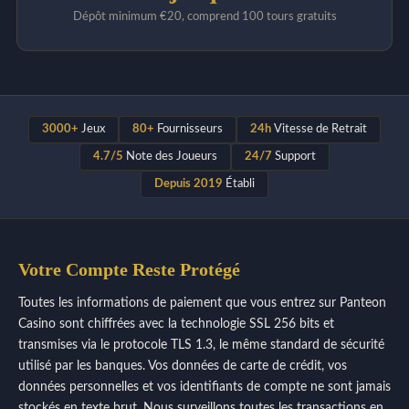
Dépôt minimum €20, comprend 100 tours gratuits
3000+
Jeux
80+
Fournisseurs
24h
Vitesse de Retrait
4.7/5
Note des Joueurs
24/7
Support
Depuis 2019
Établi
Votre Compte Reste Protégé
Toutes les informations de paiement que vous entrez sur Panteon
Casino sont chiffrées avec la technologie SSL 256 bits et
transmises via le protocole TLS 1.3, le même standard de sécurité
utilisé par les banques. Vos données de carte de crédit, vos
données personnelles et vos identifiants de compte ne sont jamais
stockés en texte brut. Nous surveillons toutes les transactions en