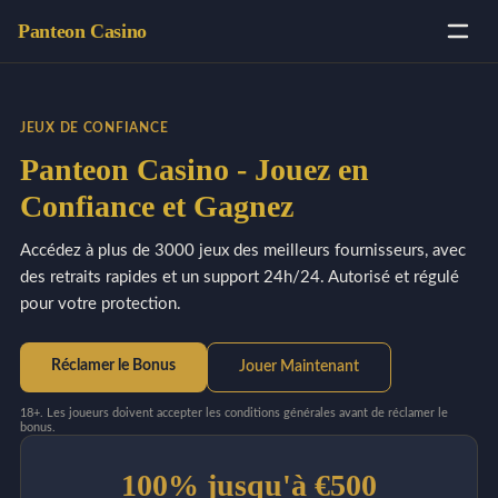
Panteon Casino
JEUX DE CONFIANCE
Panteon Casino - Jouez en
Confiance et Gagnez
Accédez à plus de 3000 jeux des meilleurs fournisseurs, avec
des retraits rapides et un support 24h/24. Autorisé et régulé
pour votre protection.
Réclamer le Bonus
Jouer Maintenant
18+. Les joueurs doivent accepter les conditions générales avant de réclamer le
bonus.
100% jusqu'à €500