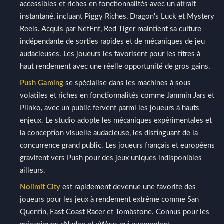
accessibles et riches en fonctionnalités avec un attrait
instantané, incluant Piggy Riches, Dragon's Luck et Mystery
Reels. Acquis par NetEnt, Red Tiger maintient sa culture
indépendante de sorties rapides et de mécaniques de jeu
audacieuses. Les joueurs les favorisent pour les titres à
haut rendement avec une réelle opportunité de gros gains.
Push Gaming
se spécialise dans les machines à sous
volatiles et riches en fonctionnalités comme Jammin Jars et
Plinko, avec un public fervent parmi les joueurs à hauts
enjeux. Le studio adopte les mécaniques expérimentales et
la conception visuelle audacieuse, les distinguant de la
concurrence grand public. Les joueurs français et européens
gravitent vers Push pour des jeux uniques indisponibles
ailleurs.
Nolimit City
est rapidement devenue une favorite des
joueurs pour les jeux à rendement extrême comme San
Quentin, East Coast Racer et Tombstone. Connus pour les