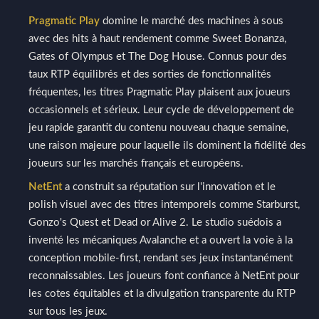
Pragmatic Play
domine le marché des machines à sous
avec des hits à haut rendement comme Sweet Bonanza,
Gates of Olympus et The Dog House. Connus pour des
taux RTP équilibrés et des sorties de fonctionnalités
fréquentes, les titres Pragmatic Play plaisent aux joueurs
occasionnels et sérieux. Leur cycle de développement de
jeu rapide garantit du contenu nouveau chaque semaine,
une raison majeure pour laquelle ils dominent la fidélité des
joueurs sur les marchés français et européens.
NetEnt
a construit sa réputation sur l'innovation et le
polish visuel avec des titres intemporels comme Starburst,
Gonzo's Quest et Dead or Alive 2. Le studio suédois a
inventé les mécaniques Avalanche et a ouvert la voie à la
conception mobile-first, rendant ses jeux instantanément
reconnaissables. Les joueurs font confiance à NetEnt pour
les cotes équitables et la divulgation transparente du RTP
sur tous les jeux.