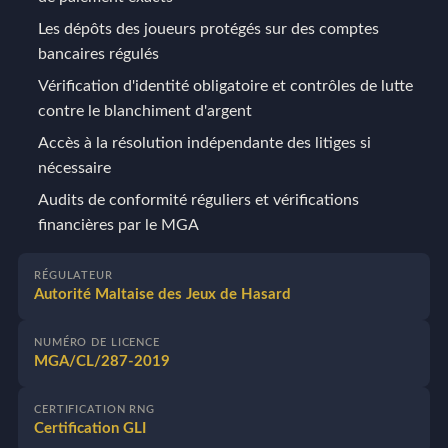
Les dépôts des joueurs protégés sur des comptes
bancaires régulés
Vérification d'identité obligatoire et contrôles de lutte
contre le blanchiment d'argent
Accès à la résolution indépendante des litiges si
nécessaire
Audits de conformité réguliers et vérifications
financières par le MGA
RÉGULATEUR
Autorité Maltaise des Jeux de Hasard
NUMÉRO DE LICENCE
MGA/CL/287-2019
CERTIFICATION RNG
Certification GLI