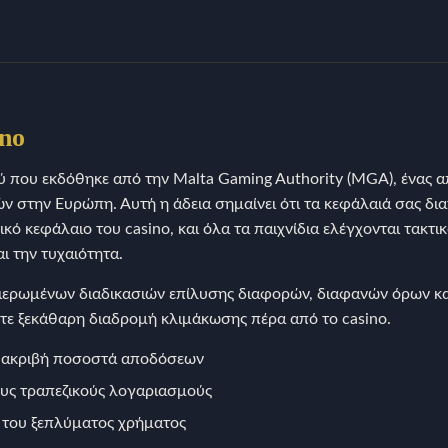
ino
ού που εκδόθηκε από την Malta Gaming Authority (MGA), ένας α
ν στην Ευρώπη. Αυτή η άδεια σημαίνει ότι τα κεφάλαιά σας δι
ό κεφάλαιο του casino, και όλα τα παιχνίδια ελέγχονται τακτι
ι την τυχαιότητα.
ιερωμένων διαδικασιών επίλυσης διαφορών, διαφανών όρων κ
ετε ξεκάθαρη διαδρομή κλιμάκωσης πέρα από το casino.
και ακριβή ποσοστά αποδόσεων
ους τραπεζικούς λογαριασμούς
 του ξεπλύματος χρήματος