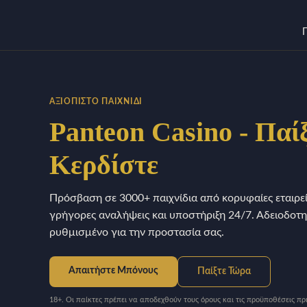
Π
ΑΞΙΌΠΙΣΤΟ ΠΑΙΧΝΊΔΙ
Panteon Casino - Παί
Κερδίστε
Πρόσβαση σε 3000+ παιχνίδια από κορυφαίες εταιρεί
γρήγορες αναλήψεις και υποστήριξη 24/7. Αδειοδοτη
ρυθμισμένο για την προστασία σας.
Απαιτήστε Μπόνους
Παίξτε Τώρα
18+. Οι παίκτες πρέπει να αποδεχθούν τους όρους και τις προϋποθέσεις π