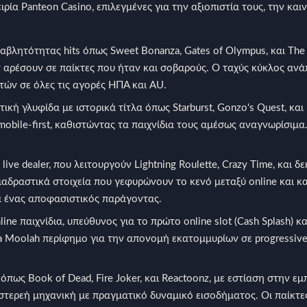
ιρία Panteon Casino, επιλεγμένες για την αξιοπιστία τους, την κα
ταβλητότητας hits όπως Sweet Bonanza, Gates of Olympus, και T
lay αρέσουν σε παίκτες που ήταν και σοβαρούς. Ο ταχύς κύκλος αν
τών σε όλες τις αγορές ΗΠA και AU.
ική γλυφίδα με ιστορικά τίτλα όπως Starburst, Gonzo's Quest, και
bile-first, καθιστώντας τα παιχνίδια τους αμέσως αναγνωρίσιμα. 
live dealer, που λειτουργούν Lightning Roulette, Crazy Time, και δ
διαδραστικά στοιχεία που γεφυρώνουν το κενό μεταξύ online και κ
νά ένας αποφασιστικός παράγοντας.
ne παιχνίδια, υπεύθυνος για το πρώτο online slot (Cash Splash) 
Moolah περίφημο για την απονομή εκατομμυρίων σε progressive p
 όπως Book of Dead, Fire Joker, και Reactoonz, με εστίαση στην ε
τερεή μηχανική με πραγματικό δυναμικό εισοδήματος. Οι παίκτε