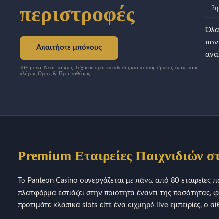
περιστροφές
2η
Όλα
πον
Απαιτήστε μπόνους
ανα
18+ μόνο. Νέοι παίκτες. Ισχύουν όροι κατάθεσης και πονταρίσματος. Δείτε τους
πλήρεις Όρους & Προϋποθέσεις.
Premium Εταιρείες Παιχνιδιών στ
Το Panteon Casino συνεργάζεται με πάνω από 80 εταιρείες πα
πλατφόρμα εστιάζει στην ποιότητα έναντι της ποσότητας, φ
προτιμάτε κλασικά slots είτε ένα αιχμηρό live εμπειρίες, ο