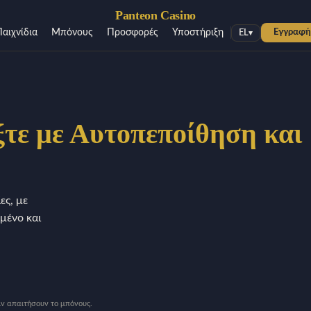
Panteon Casino
αιχνίδια
Μπόνους
Προσφορές
Υποστήριξη
Εγγραφή
EL
▾
ξτε με Αυτοπεποίθηση και
ες, με
μένο και
ριν απαιτήσουν το μπόνους.