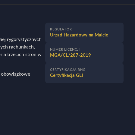
REGULATOR
Urząd Hazardowy na Malcie
ziej rygorystycznych
nych rachunkach,
NUMER LICENCJI
ria trzecich stron w
MGA/CL/287-2019
CERTYFIKACJA RNG
 i obowiązkowe
Certyfikacja GLI