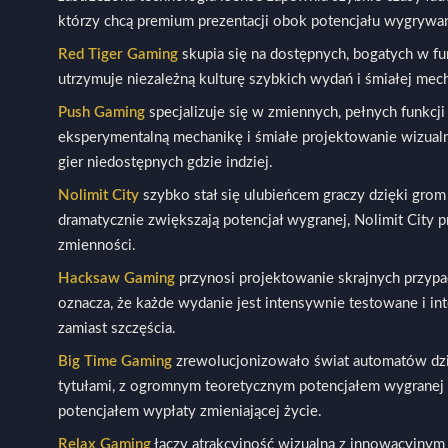
którzy chcą premium prezentacji obok potencjału wygrywan
Red Tiger Gaming
skupia się na dostępnych, bogatych w fu
utrzymuje niezależną kulturę szybkich wydań i śmiałej mech
Push Gaming
specjalizuje się w zmiennych, pełnych funkcj
eksperymentalną mechanikę i śmiałe projektowanie wizualn
gier niedostępnych gdzie indziej.
Nolimit City
szybko stał się ulubieńcem graczy dzięki grom
dramatycznie zwiększają potencjał wygranej, Nolimit City p
zmienności.
Hacksaw Gaming
przynosi projektowanie skrajnych przypa
oznacza, że każde wydanie jest intensywnie testowane i in
zamiast szczęścia.
Big Time Gaming
zrewolucjonizowało świat automatów dzię
tytułami, z ogromnym teoretycznym potencjałem wygranej 
potencjałem wypłaty zmieniającej życie.
Relax Gaming
łączy atrakcyjność wizualną z innowacyjnym 