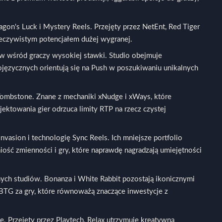
on's Luck i Mystery Reels. Przejęty przez NetEnt, Red Tiger
 rzeczywistym potencjałem dużej wygranej.
nów wśród graczy wysokiej stawki. Studio obejmuje
języcznych orientują się na Push w poszukiwaniu unikalnych
i Tombstone. Znane z mechaniki xNudge i xWays, które
jektowania gier odrzuca limity RTP na rzecz czystej
asion i technologię Sync Reels. Ich mniejsze portfolio
ość zmienności i gry, które naprawdę nagradzają umiejętności
ch studiów. Bonanza i White Rabbit pozostają ikonicznymi
BTG za gry, które równoważą znaczące inwestycje z
. Przejęty przez Playtech, Relax utrzymuje kreatywną