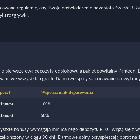
awane regularnie, aby Twoje doświadczenie pozostało świeże. Użyj 
ylu rozgrywki.
je pierwsze dwa depozyty odblokowują pakiet powitalny Panteon. 
wane we wszystkich grach. Darmowe spiny są dodawane do wybranyc
pozyt
Współczynnik dopasowania
 depozyt
100%
 depozyt
50%
ystkie bonusy wymagają minimalnego depozytu €10 i wiążą się z 
 zakończony w ciągu 30 dni. Darmowe spiny przyspieszają obrót na