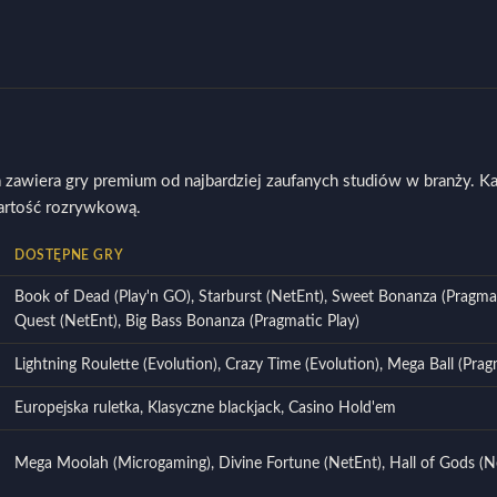
 zawiera gry premium od najbardziej zaufanych studiów w branży. Ka
wartość rozrywkową.
DOSTĘPNE GRY
Book of Dead (Play'n GO), Starburst (NetEnt), Sweet Bonanza (Pragmat
Quest (NetEnt), Big Bass Bonanza (Pragmatic Play)
Lightning Roulette (Evolution), Crazy Time (Evolution), Mega Ball (Pragm
Europejska ruletka, Klasyczne blackjack, Casino Hold'em
Mega Moolah (Microgaming), Divine Fortune (NetEnt), Hall of Gods (N