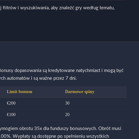
filtrów i wyszukiwania, aby znaleźć gry według tematu,
Bonusy dopasowania są kredytowane natychmiast i mogą być
h automatów i są ważne przez 7 dni.
Limit bonusu
Darmowe spiny
€200
30
€100
20
wymogiem obrotu 35x dla funduszy bonusowych. Obrót musi
 100%. Wypłaty są dostępne po spełnieniu wszystkich