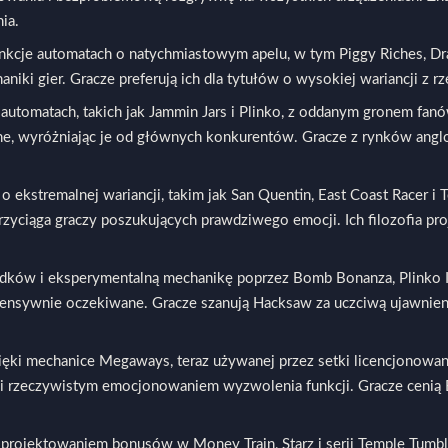
ia.
nkcje automatach o natychmiastowym apelu, w tym Piggy Riches, Drag
aniki gier. Gracze preferują ich dla tytułów o wysokiej wariancji z
i automatach, takich jak Jammin Jars i Plinko, z oddanym gronem fa
e, wyróżniając je od głównych konkurentów. Gracze z rynków anglo
 o ekstremalnej wariancji, takim jak San Quentin, East Coast Racer 
rzyciąga graczy poszukujących prawdziwego emocji. Ich filozofia pro
dków i eksperymentalną mechanikę poprzez Bomb Bonanza, Plinko Inv
tensywnie oczekiwane. Gracze szanują Hacksaw za uczciwą ujawnieni
ki mechanice Megaways, teraz używanej przez setki licencjonowany
i rzeczywistym emocjonowaniem wyzwolenia funkcji. Gracze cenią 
projektowaniem bonusów w Money Train, Starz i serii Temple Tumble