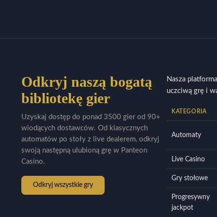
Odkryj naszą bogatą
Nasza platforma
uczciwą grę i 
bibliotekę gier
KATEGORIA
Uzyskaj dostęp do ponad 3500 gier od 90+
wiodących dostawców. Od klasycznych
Automaty
automatów po stoły z live dealerem, odkryj
swoją następną ulubioną grę w Panteon
Live Casino
Casino.
Gry stołowe
Odkryj wszystkie gry
Progresywny
jackpot