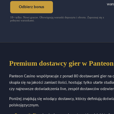
war
Odbierz bonus
18+ tylko. Nowi gracze. Obowiązują warunki depozytu i obrotu. Zapoznaj się z
pełnymi warunkami.
Premium dostawcy gier w Panteon
Panteon Casino współpracuje z ponad 80 dostawcami gier na c
skupia się na jakości zamiast ilości, hostując tylko utarte stu
czy najnowsze doświadczenia live, zespół dostawców odzwierci
Poniżej znajdują się wiodący dostawcy, którzy definiują doświ
polskojęzycznym.