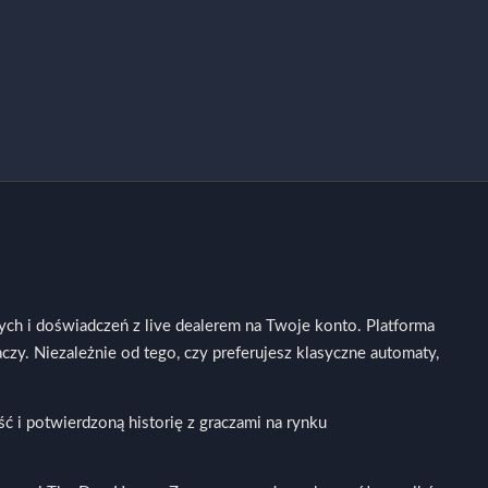
ch i doświadczeń z live dealerem na Twoje konto. Platforma
aczy. Niezależnie od tego, czy preferujesz klasyczne automaty,
ć i potwierdzoną historię z graczami na rynku