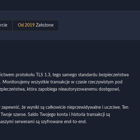
rcie
Od 2019
Założone
dnictwem protokołu TLS 1.3, tego samego standardu bezpieczeństwa
. Monitorujemy wszystkie transakcje w czasie rzeczywistym pod
ezpieczeństwa, która zapobiega nieautoryzowanemu dostępowi,
apewnić, że wyniki są całkowicie nieprzewidywalne i uczciwe. Ten
woje szanse. Saldo Twojego konta i historia transakcji są
aszymi serwerami są szyfrowane end-to-end.