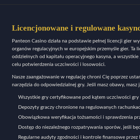
Licencjonowane i regulowane kasyn
Panteon Casino działa na podstawie pełnej licencji gier 
organów regulacyjnych w europejskim przemyśle gier. Ta 
oddzielnych od kapitału operacyjnego kasyna, a wszystkie 
celu potwierdzenia uczciwości i losowości.
Nasze zaangażowanie w regulację chroni Cię poprzez ust
narzędzia do odpowiedzialnej gry. Jeśli masz obawy, masz 
Wszystkie gry certyfikowane pod kątem uczciwości gry
Depozyty graczy chronione na regulowanych rachunk
Obowiązkowa weryfikacja tożsamości i sprawdzenia pr
Dostęp do niezależnego rozpatrywania sporów, jeśli bę
Regularne audyty zgodności i kontrole finansowe prze